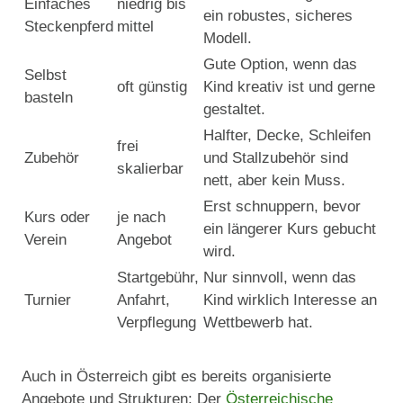
Einfaches
niedrig bis
ein robustes, sicheres
Steckenpferd
mittel
Modell.
Gute Option, wenn das
Selbst
oft günstig
Kind kreativ ist und gerne
basteln
gestaltet.
Halfter, Decke, Schleifen
frei
Zubehör
und Stallzubehör sind
skalierbar
nett, aber kein Muss.
Erst schnuppern, bevor
Kurs oder
je nach
ein längerer Kurs gebucht
Verein
Angebot
wird.
Startgebühr,
Nur sinnvoll, wenn das
Turnier
Anfahrt,
Kind wirklich Interesse an
Verpflegung
Wettbewerb hat.
Auch in Österreich gibt es bereits organisierte
Angebote und Strukturen: Der
Österreichische