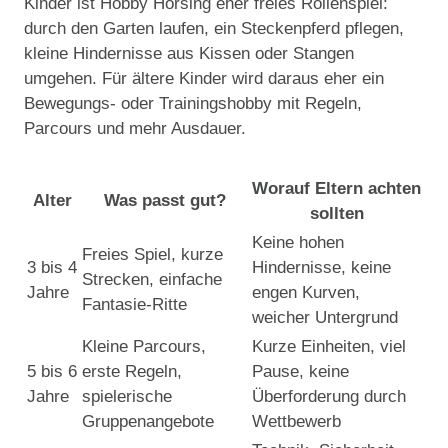
Kinder ist Hobby Horsing eher freies Rollenspiel:
durch den Garten laufen, ein Steckenpferd pflegen,
kleine Hindernisse aus Kissen oder Stangen
umgehen. Für ältere Kinder wird daraus eher ein
Bewegungs- oder Trainingshobby mit Regeln,
Parcours und mehr Ausdauer.
Worauf Eltern achten
Alter
Was passt gut?
sollten
Keine hohen
Freies Spiel, kurze
3 bis 4
Hindernisse, keine
Strecken, einfache
Jahre
engen Kurven,
Fantasie-Ritte
weicher Untergrund
Kleine Parcours,
Kurze Einheiten, viel
5 bis 6
erste Regeln,
Pause, keine
Jahre
spielerische
Überforderung durch
Gruppenangebote
Wettbewerb