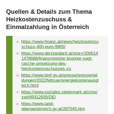
Quellen & Details zum Thema
Heizkostenzuschuss &
Einmalzahlung in Österreich
https://www.finanz.at/news/heizkostenzu
schuss-400-euro-9905/
https://www.derstandard.at/story/200014
1478666/finanzminister-brunner-sagt-
rasche-umsetzung-des-
heizkostenzuschusses-zu
https://www.bmf.gv.at/presse/pressemel
dungen/2022/februar/energiekostenausgl
eich.html
https://www.soziales.steiermark.at/cms/
ziel/69312935/DE/
https://www.land-
oberoesterreich.gv.at/287045.htm