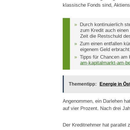
klassische Fonds sind, Aktiens
Durch kontinuierlich st
zum Kredit auch einen 
Zeit die Restschuld de
Zum einen entfallen kü
eigenem Geld erbracht,
Tipps für Chancen am 
am-kapitalmarkt-am-be
Thementipp:
Energie in Ös
Angenommen, ein Darlehen hat e
auf vier Prozent. Nach drei Ja
Der Kreditnehmer hat parallel 