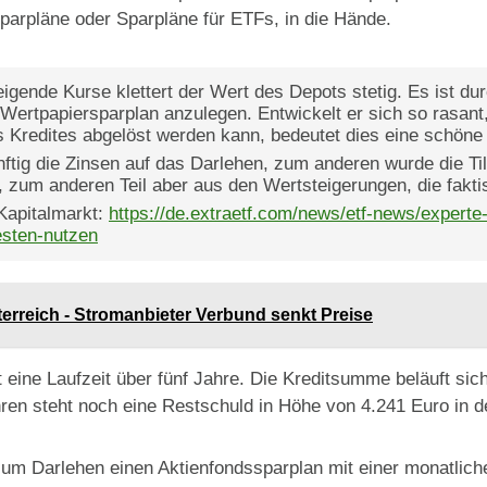
parpläne oder Sparpläne für ETFs, in die Hände.
eigende Kurse klettert der Wert des Depots stetig. Es ist dur
Wertpapiersparplan anzulegen. Entwickelt er sich so rasant
s Kredites abgelöst werden kann, bedeutet dies eine schöne
nftig die Zinsen auf das Darlehen, zum anderen wurde die Ti
 zum anderen Teil aber aus den Wertsteigerungen, die fakti
Kapitalmarkt:
https://de.extraetf.com/news/etf-news/experte
sten-nutzen
terreich - Stromanbieter Verbund senkt Preise
ine Laufzeit über fünf Jahre. Die Kreditsumme beläuft sich
hren steht noch eine Restschuld in Höhe von 4.241 Euro in 
zum Darlehen einen Aktienfondssparplan mit einer monatlich