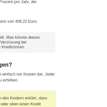
Prozent pro Jahr, der
winn von 408,22 Euro.
elt. Man könnte dieses
 Verzinsung bei
 Kreditzinsen.
lgen?
e einfach nur Kosten dar. Jeder
zu erhöhen.
n den Kindern erklärt, dass
 oder eben einen Kredit