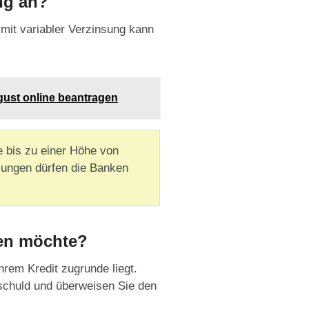
ng an?
 mit variabler Verzinsung kann
gust online beantragen
e bis zu einer Höhe von
hlungen dürfen die Banken
len möchte?
hrem Kredit zugrunde liegt.
tschuld und überweisen Sie den