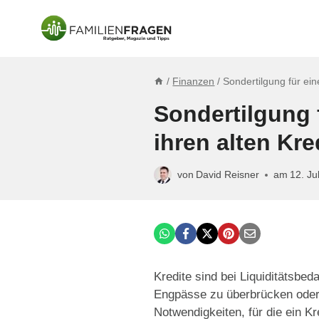
Zum
Inhalt
springen
/
Finanzen
/
Sondertilgung für ein
Sondertilgung 
ihren alten Kre
von
David Reisner
am
12. Ju
Kredite sind bei Liquiditätsbed
Engpässe zu überbrücken oder
Notwendigkeiten, für die ein Kre