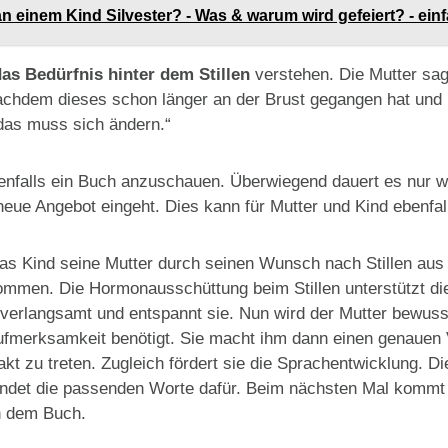
an einem Kind Silvester? - Was & warum wird gefeiert? - einf
das Bedürfnis hinter dem Stillen
verstehen. Die Mutter sag
 nachdem dieses schon länger an der Brust gegangen hat und
 das muss sich ändern.“
ebenfalls ein Buch anzuschauen. Überwiegend dauert es nur 
 neue Angebot eingeht. Dies kann für Mutter und Kind ebenfal
 das Kind seine Mutter durch seinen Wunsch nach Stillen aus 
mmen. Die Hormonausschüttung beim Stillen unterstützt di
rlangsamt und entspannt sie. Nun wird der Mutter bewusst,
Aufmerksamkeit benötigt. Sie macht ihm dann einen genauen 
akt zu treten. Zugleich fördert sie die Sprachentwicklung. D
findet die passenden Worte dafür. Beim nächsten Mal kommt 
h dem Buch.