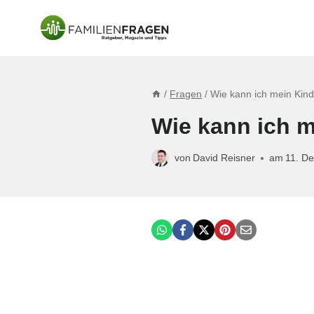
Zum
Inhalt
springen
/
Fragen
/
Wie kann ich mein Kind 
Wie kann ich m
von
David Reisner
am
11. D