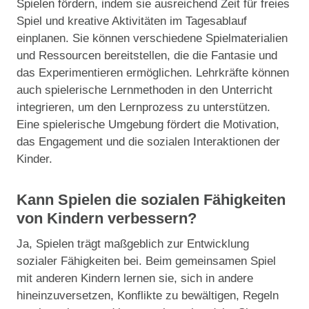
Spielen fördern, indem sie ausreichend Zeit für freies
Spiel und kreative Aktivitäten im Tagesablauf
einplanen. Sie können verschiedene Spielmaterialien
und Ressourcen bereitstellen, die die Fantasie und
das Experimentieren ermöglichen. Lehrkräfte können
auch spielerische Lernmethoden in den Unterricht
integrieren, um den Lernprozess zu unterstützen.
Eine spielerische Umgebung fördert die Motivation,
das Engagement und die sozialen Interaktionen der
Kinder.
Kann Spielen die sozialen Fähigkeiten
von Kindern verbessern?
Ja, Spielen trägt maßgeblich zur Entwicklung
sozialer Fähigkeiten bei. Beim gemeinsamen Spiel
mit anderen Kindern lernen sie, sich in andere
hineinzuversetzen, Konflikte zu bewältigen, Regeln