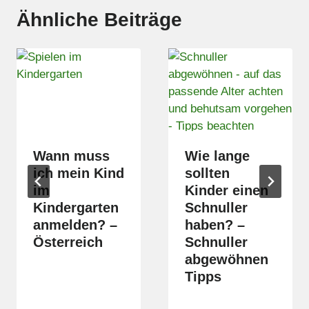
Ähnliche Beiträge
Wann muss
Wie lange
ich mein Kind
sollten
im
Kinder einen
Kindergarten
Schnuller
anmelden? –
haben? –
Österreich
Schnuller
abgewöhnen
Tipps