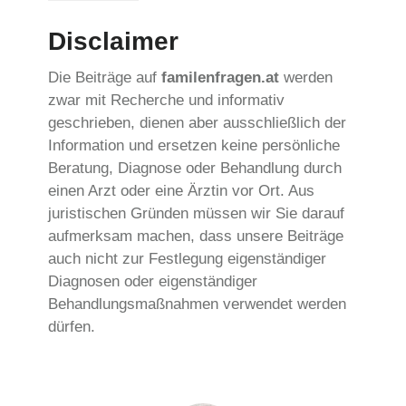
Disclaimer
Die Beiträge auf
familenfragen.at
werden
zwar mit Recherche und informativ
geschrieben, dienen aber ausschließlich der
Information und ersetzen keine persönliche
Beratung, Diagnose oder Behandlung durch
einen Arzt oder eine Ärztin vor Ort. Aus
juristischen Gründen müssen wir Sie darauf
aufmerksam machen, dass unsere Beiträge
auch nicht zur Festlegung eigenständiger
Diagnosen oder eigenständiger
Behandlungsmaßnahmen verwendet werden
dürfen.