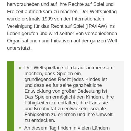
hervorzuheben und auf ihre Rechte auf Spiel und
Freizeit aufmerksam zu machen. Der Weltspieltag
wurde erstmals 1999 von der Internationalen
Vereinigung für das Recht auf Spiel (IPA/IAW) ins
Leben gerufen und wird seither von verschiedenen
Organisationen und Initiativen auf der ganzen Welt
unterstützt.
Der Weltspieltag soll darauf aufmerksam
machen, dass Spielen ein
grundlegendes Recht jedes Kindes ist
und dass es für seine ganzheitliche
Entwicklung von großer Bedeutung ist.
Das Spielen ermöglicht den Kindern, ihre
Fähigkeiten zu entfalten, ihre Fantasie
und Kreativität zu entwickeln, soziale
Fähigkeiten zu erlernen und ihre Umwelt
zu entdecken.
An diesem Tag finden in vielen Ländern