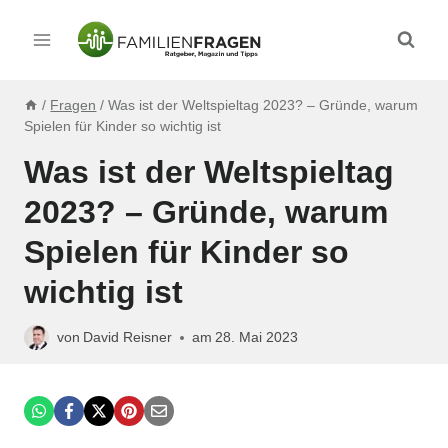
Zum
Inhalt
springen
/
Fragen
/
Was ist der Weltspieltag 2023? – Gründe, warum
Spielen für Kinder so wichtig ist
Was ist der Weltspieltag
2023? – Gründe, warum
Spielen für Kinder so
wichtig ist
von
David Reisner
am
28. Mai 2023