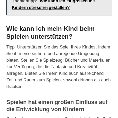
Thementipp:
Wie kann ich Flugreisen mit
Kindern stressfrei gestalten?
Wie kann ich mein Kind beim
Spielen unterstützen?
Tipp: Unterstützen Sie das Spiel Ihres Kindes, indem
Sie ihm eine sichere und anregende Umgebung
bieten. Stellen Sie Spielzeug, Bücher und Materialien
zur Verfügung, die die Fantasie und Kreativität
anregen. Bieten Sie Ihrem Kind auch ausreichend
Zeit und Raum zum Spielen, sowohl drinnen als auch
draußen.
Spielen hat einen großen Einfluss auf
die Entwicklung von Kindern