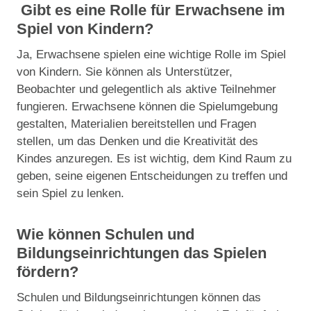
Gibt es eine Rolle für Erwachsene im
Spiel von Kindern?
Ja, Erwachsene spielen eine wichtige Rolle im Spiel
von Kindern. Sie können als Unterstützer,
Beobachter und gelegentlich als aktive Teilnehmer
fungieren. Erwachsene können die Spielumgebung
gestalten, Materialien bereitstellen und Fragen
stellen, um das Denken und die Kreativität des
Kindes anzuregen. Es ist wichtig, dem Kind Raum zu
geben, seine eigenen Entscheidungen zu treffen und
sein Spiel zu lenken.
Wie können Schulen und
Bildungseinrichtungen das Spielen
fördern?
Schulen und Bildungseinrichtungen können das