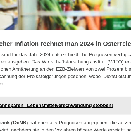
her Inflation rechnet man 2024 in Österrei
sind für das Jahr 2024 unterschiedliche Prognosen verfügbar
en ausgehen. Das Wirtschaftsforschungsinstitut (WIFO) erwa
hlichen Annäherung an den EZB-Zielwert von zwei Prozent bi
spannung der Preissteigerungen gesehen, wobei Dienstleistu
​​.
Jahr sparen - Lebensmittelverschwendung stoppen!
lbank (OeNB)
hat ebenfalls Prognosen abgegeben, die aufze
wird, nachdem sie in den Vorjahren höhere Werte erreicht ha