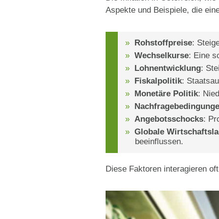
Aspekte und Beispiele, die eine
Rohstoffpreise
: Steig
Wechselkurse
: Eine 
Lohnentwicklung
: St
Fiskalpolitik
: Staatsa
Monetäre Politik
: Nie
Nachfragebedingung
Angebotsschocks
: Pr
Globale Wirtschaftsl
beeinflussen.
Diese Faktoren interagieren oft