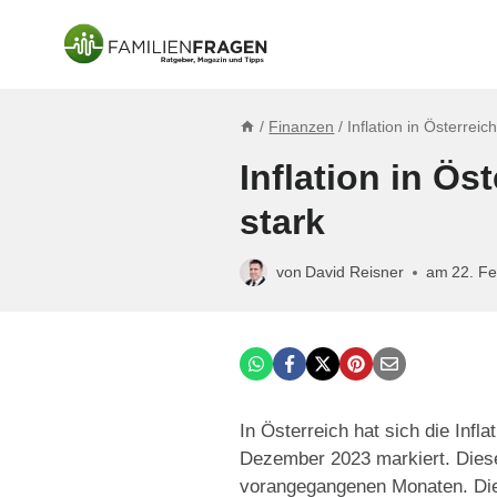
Zum
Inhalt
springen
/
Finanzen
/
Inflation in Österrei
Inflation in Ös
stark
von
David Reisner
am
22. F
In Österreich hat sich die Infla
Dezember 2023 markiert. Diese 
vorangegangenen Monaten. Die 