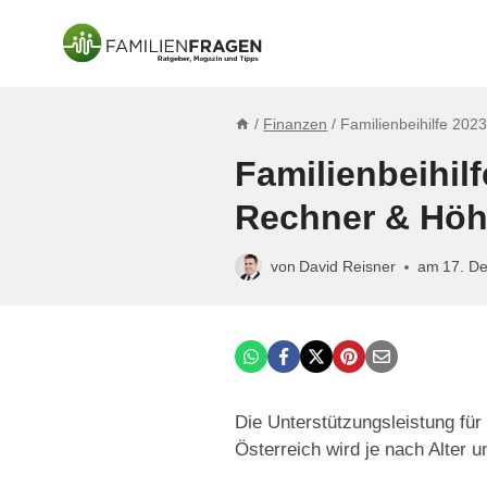
Zum
Inhalt
springen
/
Finanzen
/
Familienbeihilfe 20
Familienbeihil
Rechner & Höh
von
David Reisner
am
17. D
Die Unterstützungsleistung für 
Österreich wird je nach Alter 