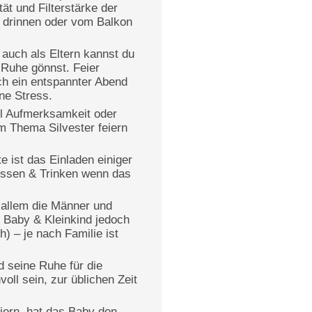
t und Filterstärke der
n drinnen oder vom Balkon
auch als Eltern kannst du
 Ruhe gönnst. Feier
ch ein entspannter Abend
hne Stress.
el Aufmerksamkeit oder
m Thema Silvester feiern
e ist das Einladen einiger
Essen & Trinken wenn das
r allem die Männer und
t Baby & Kleinkind jedoch
) – je nach Familie ist
 seine Ruhe für die
oll sein, zur üblichen Zeit
eiern, hat das Baby den