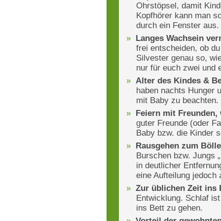
Ohrstöpsel, damit Kind
Kopfhörer kann man so
durch ein Fenster aus.
Langes Wachsein ver
frei entscheiden, ob d
Silvester genau so, wi
nur für euch zwei und e
Alter des Kindes & B
haben nachts Hunger un
mit Baby zu beachten.
Feiern mit Freunden, 
guter Freunde (oder F
Baby bzw. die Kinder s
Rausgehen zum Bölle
Burschen bzw. Jungs „r
in deutlicher Entfernu
eine Aufteilung jedoc
Zur üblichen Zeit ins
Entwicklung. Schlaf ist
ins Bett zu gehen.
Vorteil der gewohnt