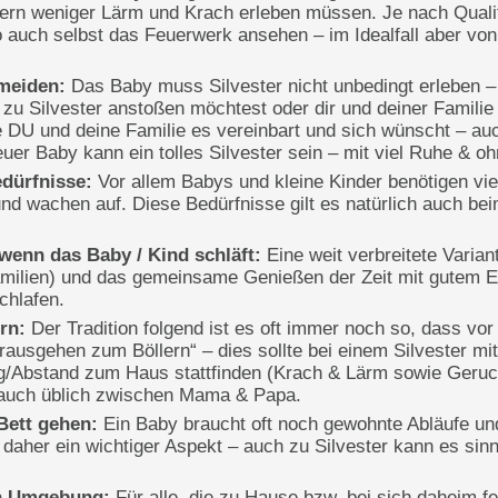
ern weniger Lärm und Krach erleben müssen. Je nach Qualitä
 auch selbst das Feuerwerk ansehen – im Idealfall aber vo
meiden:
Das Baby muss Silvester nicht unbedingt erleben – 
u zu Silvester anstoßen möchtest oder dir und deiner Familie
e DU und deine Familie es vereinbart und sich wünscht – au
uer Baby kann ein tolles Silvester sein – mit viel Ruhe & o
edürfnisse:
Vor allem Babys und kleine Kinder benötigen vi
d wachen auf. Diese Bedürfnisse gilt es natürlich auch bei
wenn das Baby / Kind schläft:
Eine weit verbreitete Variant
amilien) und das gemeinsame Genießen der Zeit mit gutem 
chlafen.
rn:
Der Tradition folgend ist es oft immer noch so, dass vo
ausgehen zum Böllern“ – dies sollte bei einem Silvester mi
ng/Abstand zum Haus stattfinden (Krach & Lärm sowie Geruch
h auch üblich zwischen Mama & Papa.
 Bett gehen:
Ein Baby braucht oft noch gewohnte Abläufe und
 daher ein wichtiger Aspekt – auch zu Silvester kann es sinnv
en Umgebung:
Für alle, die zu Hause bzw. bei sich daheim f