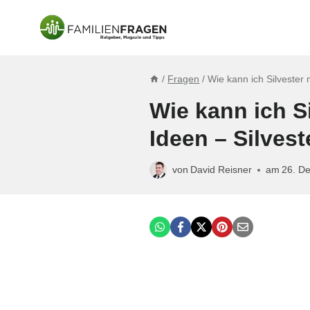
Zum
Inhalt
springen
/
Fragen
/
Wie kann ich Silvester 
Wie kann ich S
Ideen – Silvest
von
David Reisner
am
26. D