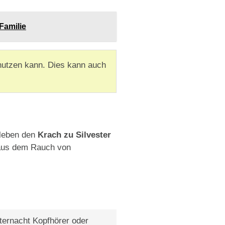
Familie
nutzen kann. Dies kann auch
rleben den
Krach zu Silvester
 aus dem Rauch von
sternacht Kopfhörer oder