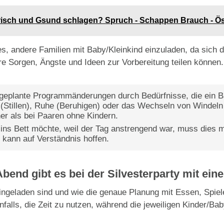
Frisch und Gsund schlagen? Spruch - Schappen Brauch - Ös
s, andere Familien mit Baby/Kleinkind einzuladen, da sich d
hre Sorgen, Ängste und Ideen zur Vorbereitung teilen können.
ngeplante Programmänderungen durch Bedürfnisse, die ein B
(Stillen), Ruhe (Beruhigen) oder das Wechseln von Windeln 
her als bei Paaren ohne Kindern.
ins Bett möchte, weil der Tag anstrengend war, muss dies 
kann auf Verständnis hoffen.
Abend gibt es bei der Silvesterparty mit ei
ingeladen sind und wie die genaue Planung mit Essen, Spie
enfalls, die Zeit zu nutzen, während die jeweiligen Kinder/B