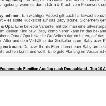
n Umgebung, wenn es durch Lärm & Krach vom Feuerwerk od
aby nehmen:
Ein wichtiger Aspekt gilt auch für Erwachsene: E
rt – es sollte Rücksicht auf das Baby (Ruhe, Sicherheit) 
 & Opa:
Eine beliebte Variante, mit der man eine Silvesterp
nem kleinen Kind bzw. Baby kombinieren kann ist das beka
abend Oma / Opa bzw. die Großeltern darum bitten, auf das
n Alter und dem Verhältnis der Großeltern zum Baby bzw. K
g vertrauen:
Du bzw. Ihr als Eltern kennt euer Baby am best
 ihr achten könnt und wollt. Eine gute Planung im Voraus ist
Wochenende Familien Ausflug nach Deutschland - Top 10 Aus