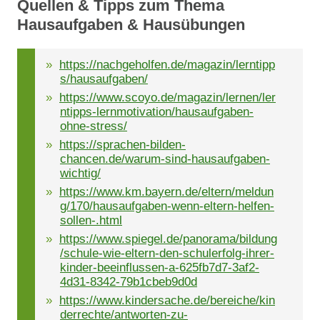
Quellen & Tipps zum Thema
Hausaufgaben & Hausübungen
https://nachgeholfen.de/magazin/lerntipp
s/hausaufgaben/
https://www.scoyo.de/magazin/lernen/ler
ntipps-lernmotivation/hausaufgaben-
ohne-stress/
https://sprachen-bilden-
chancen.de/warum-sind-hausaufgaben-
wichtig/
https://www.km.bayern.de/eltern/meldun
g/170/hausaufgaben-wenn-eltern-helfen-
sollen-.html
https://www.spiegel.de/panorama/bildung
/schule-wie-eltern-den-schulerfolg-ihrer-
kinder-beeinflussen-a-625fb7d7-3af2-
4d31-8342-79b1cbeb9d0d
https://www.kindersache.de/bereiche/kin
derrechte/antworten-zu-