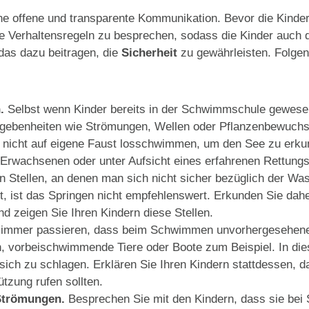
ine offene und transparente Kommunikation. Bevor die Kinde
nde Verhaltensregeln zu besprechen, sodass die Kinder auch
 das dazu beitragen, die
Sicherheit
zu gewährleisten. Folgen
.
Selbst wenn Kinder bereits in der Schwimmschule gewese
gebenheiten wie Strömungen, Wellen oder Pflanzenbewuch
er nicht auf eigene Faust losschwimmen, um den See zu erkun
s Erwachsenen oder unter Aufsicht eines erfahrenen Rettun
 Stellen, an denen man sich nicht sicher bezüglich der Wa
st, ist das Springen nicht empfehlenswert. Erkunden Sie dahe
d zeigen Sie Ihren Kindern diese Stellen.
immer passieren, dass beim Schwimmen unvorhergesehene E
 vorbeischwimmende Tiere oder Boote zum Beispiel. In diesem
sich zu schlagen. Erklären Sie Ihren Kindern stattdessen,
tzung rufen sollten.
 Strömungen.
Besprechen Sie mit den Kindern, dass sie bei