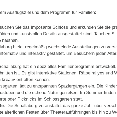
esem Ausflugsziel und dem Programm für Familien:
uchen Sie das imposante Schloss und erkunden Sie die pra
lden und kunstvollen Details ausgestattet sind. Tauchen Sie
e hautnah.
laburg bietet regelmäßig wechselnde Ausstellungen zu ver
nformativ und interaktiv gestaltet, um Besuchern jeden Alter
challaburg hat ein spezielles Familienprogramm entwickelt,
nitten ist. Es gibt interaktive Stationen, Rätselrallyes und
h kreativ entfalten können.
ssgarten lädt zu entspannten Spaziergängen ein. Die Kinder
austoben und die schöne Natur genießen. Im Sommer finden
rte oder Picknicks im Schlossgarten statt.
te:
Die Schallaburg veranstaltet das ganze Jahr über versc
telalterlichen Festen über Theateraufführungen bis hin zu W