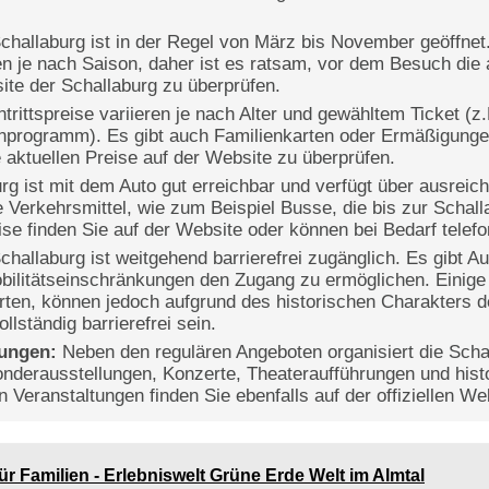
challaburg ist in der Regel von März bis November geöffnet
en je nach Saison, daher ist es ratsam, vor dem Besuch die 
site der Schallaburg zu überprüfen.
trittspreise variieren je nach Alter und gewähltem Ticket (z
nprogramm). Es gibt auch Familienkarten oder Ermäßigungen 
 aktuellen Preise auf der Website zu überprüfen.
rg ist mit dem Auto gut erreichbar und verfügt über ausreic
e Verkehrsmittel, wie zum Beispiel Busse, die bis zur Schall
ise finden Sie auf der Website oder können bei Bedarf telefo
challaburg ist weitgehend barrierefrei zugänglich. Es gibt
ilitätseinschränkungen den Zugang zu ermöglichen. Einige
arten, können jedoch aufgrund des historischen Charakters 
llständig barrierefrei sein.
tungen:
Neben den regulären Angeboten organisiert die Sch
nderausstellungen, Konzerte, Theateraufführungen und histo
 Veranstaltungen finden Sie ebenfalls auf der offiziellen We
ür Familien - Erlebniswelt Grüne Erde Welt im Almtal