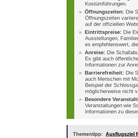
Kostümführungen.
Öffnungszeiten:
Die S
Öffnungszeiten variier
auf der offiziellen Web
Eintrittspreise:
Die Ein
Ausstellungen, Familie
es empfehlenswert, die
Anreise:
Die Schallabu
Es gibt auch öffentlich
Informationen zur Anre
Barrierefreiheit:
Die S
auch Menschen mit Mob
Beispiel der Schlossg
möglicherweise nicht vo
Besondere Veranstal
Veranstaltungen wie So
Informationen zu diesen
Thementipp:
Ausflugsziel f