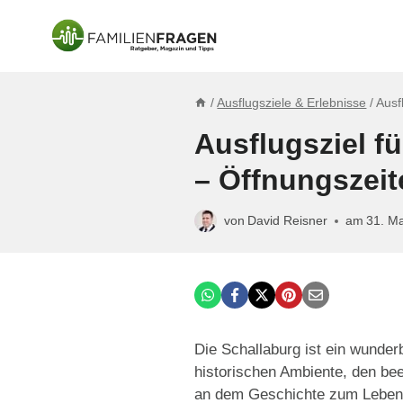
Zum
Inhalt
springen
/
Ausflugsziele & Erlebnisse
/
Ausf
Ausflugsziel fü
– Öffnungszei
von
David Reisner
am
31. M
Die Schallaburg ist ein wunderb
historischen Ambiente, den bee
an dem Geschichte zum Leben