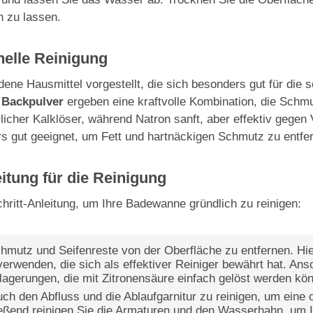
n zu lassen.
nelle Reinigung
ne Hausmittel vorgestellt, die sich besonders gut für die s
 Backpulver
ergeben eine kraftvolle Kombination, die Sch
türlicher Kalklöser, während Natron sanft, aber effektiv geg
rs gut geeignet, um Fett und hartnäckigen Schmutz zu entfe
eitung für die Reinigung
chritt-Anleitung, um Ihre Badewanne gründlich zu reinigen:
hmutz und Seifenreste von der Oberfläche zu entfernen. Hie
rwenden, die sich als effektiver Reiniger bewährt hat. Ans
blagerungen, die mit Zitronensäure einfach gelöst werden kö
ch den Abfluss und die Ablaufgarnitur zu reinigen, um eine o
ießend reinigen Sie die Armaturen und den Wasserhahn, um