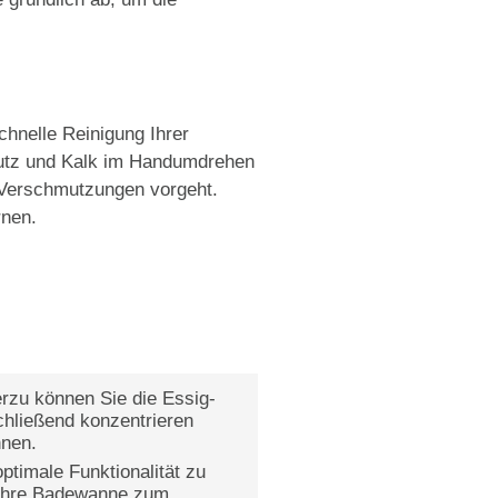
chnelle Reinigung Ihrer
mutz und Kalk im Handumdrehen
en Verschmutzungen vorgeht.
rnen.
rzu können Sie die Essig-
chließend konzentrieren
nnen.
ptimale Funktionalität zu
 Ihre Badewanne zum