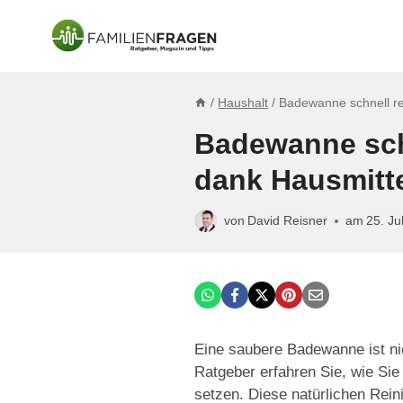
Zum
Inhalt
springen
/
Haushalt
/
Badewanne schnell re
Badewanne sch
dank Hausmitt
von
David Reisner
am
25. Ju
Eine saubere Badewanne ist ni
Ratgeber erfahren Sie, wie Sie
setzen. Diese natürlichen Rein