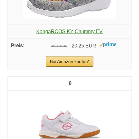
KangaROOS KY-Chummy EV
20,25 EUR
34,99 EUR
Bei Amazon kaufen*
8