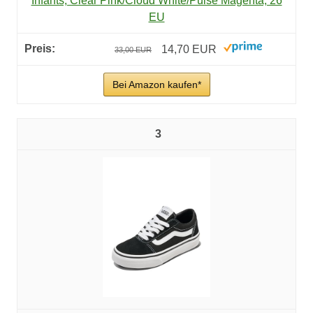
Infants, Clear Pink/Cloud White/Pulse Magenta, 26
EU
14,70 EUR
33,00 EUR
Bei Amazon kaufen*
3