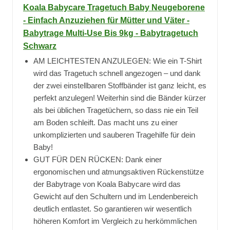
Koala Babycare Tragetuch Baby Neugeborene
- Einfach Anzuziehen für Mütter und Väter -
Babytrage Multi-Use Bis 9kg - Babytragetuch
Schwarz
AM LEICHTESTEN ANZULEGEN: Wie ein T-Shirt
wird das Tragetuch schnell angezogen – und dank
der zwei einstellbaren Stoffbänder ist ganz leicht, es
perfekt anzulegen! Weiterhin sind die Bänder kürzer
als bei üblichen Tragetüchern, so dass nie ein Teil
am Boden schleift. Das macht uns zu einer
unkomplizierten und sauberen Tragehilfe für dein
Baby!
GUT FÜR DEN RÜCKEN: Dank einer
ergonomischen und atmungsaktiven Rückenstütze
der Babytrage von Koala Babycare wird das
Gewicht auf den Schultern und im Lendenbereich
deutlich entlastet. So garantieren wir wesentlich
höheren Komfort im Vergleich zu herkömmlichen