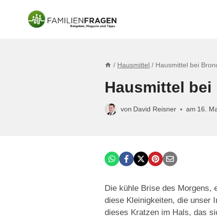
Zum
Inhalt
springen
/
Hausmittel
/
Hausmittel bei Bronc
Hausmittel bei
von
David Reisner
am
16. M
Die kühle Brise des Morgens, e
diese Kleinigkeiten, die unse
dieses Kratzen im Hals, das s