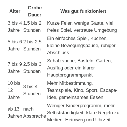
Grobe
Alter
Was gut funktioniert
Dauer
3 bis 4
1,5 bis 2
Kurze Feier, wenige Gäste, viel
Jahre
Stunden
freies Spiel, vertraute Umgebung
Ein einfaches Spiel, Kuchen,
5 bis 6
2 bis 2,5
kleine Bewegungspause, ruhiger
Jahre
Stunden
Abschluss
Schatzsuche, Basteln, Garten,
7 bis 9
2,5 bis 3
Ausflug oder ein klarer
Jahre
Stunden
Hauptprogrammpunkt
10 bis
Mehr Mitbestimmung,
3 bis 4
12
Teamspiele, Kino, Sport, Escape-
Stunden
Jahre
Idee, gemeinsames Essen
Weniger Kinderprogramm, mehr
ab 13
nach
Selbstständigkeit, klare Regeln zu
Jahren
Absprache
Medien, Heimweg und Uhrzeit